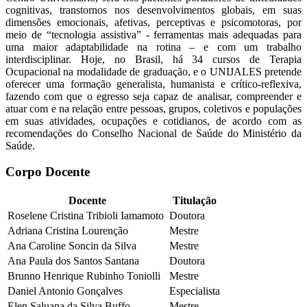
cognitivas, transtornos nos desenvolvimentos globais, em suas
dimensões emocionais, afetivas, perceptivas e psicomotoras, por
meio de “tecnologia assistiva” - ferramentas mais adequadas para
uma maior adaptabilidade na rotina – e com um trabalho
interdisciplinar. Hoje, no Brasil, há 34 cursos de Terapia
Ocupacional na modalidade de graduação, e o UNIJALES pretende
oferecer uma formação generalista, humanista e crítico-reflexiva,
fazendo com que o egresso seja capaz de analisar, compreender e
atuar com e na relação entre pessoas, grupos, coletivos e populações
em suas atividades, ocupações e cotidianos, de acordo com as
recomendações do Conselho Nacional de Saúde do Ministério da
Saúde.
Corpo Docente
Docente
Titulação
Roselene Cristina Tribioli Iamamoto
Doutora
Adriana Cristina Lourenção
Mestre
Ana Caroline Soncin da Silva
Mestre
Ana Paula dos Santos Santana
Doutora
Brunno Henrique Rubinho Toniolli
Mestre
Daniel Antonio Gonçalves
Especialista
Elen Saluana da Silva Buffo
Mestre