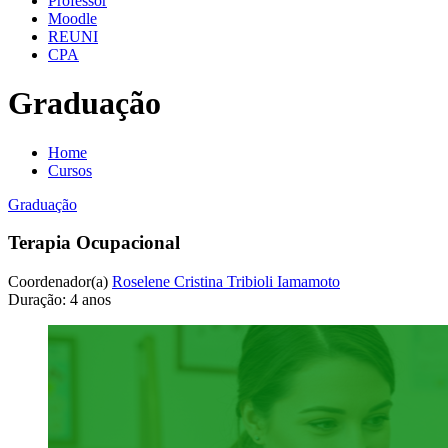
Professor
Moodle
REUNI
CPA
Graduação
Home
Cursos
Graduação
Terapia Ocupacional
Coordenador(a)
Roselene Cristina Tribioli Iamamoto
Duração:
4 anos