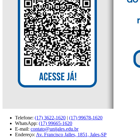
Telefone:
(17) 3622-1620
|
(17) 99678-1620
WhatsApp:
(17) 99665-1620
E-mail:
contato@unijales.edu.br
Endereço:
Av. Francisco Jalles, 1851, Jales-SP