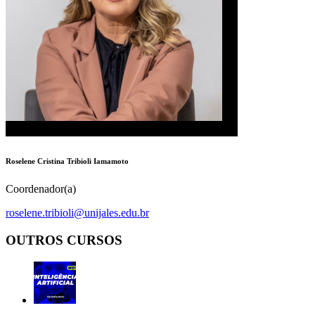
Roselene Cristina Tribioli Iamamoto
Coordenador(a)
roselene.tribioli@unijales.edu.br
OUTROS CURSOS