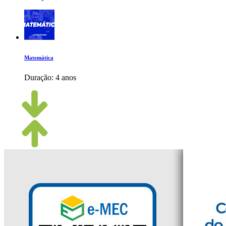
Matemática
Duração:
4 anos