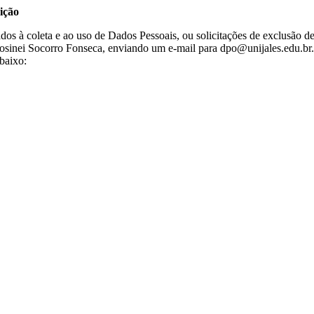
ição
nados à coleta e ao uso de Dados Pessoais, ou solicitações de exclusão 
sinei Socorro Fonseca, enviando um e-mail para dpo@unijales.edu.br. P
abaixo: