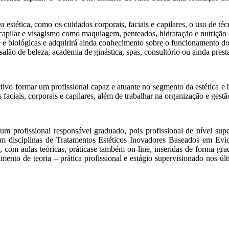
 estética, como os cuidados corporais, faciais e capilares, o uso de t
a capilar e visagismo como maquiagem, penteados, hidratação e nutrição 
 e biológicas e adquirirá ainda conhecimento sobre o funcionamento do
 salão de beleza, academia de ginástica, spas, consultório ou ainda prest
ivo formar um profissional capaz e atuante no segmento da estética e be
faciais, corporais e capilares, além de trabalhar na organização e gestã
r um profissional responsável graduado, pois profissional de nível 
e com disciplinas de Tratamentos Estéticos Inovadores Baseados em E
, com aulas teóricas, práticase também on-line, inseridas de forma grada
to de teoria – prática profissional e estágio supervisionado nos últ