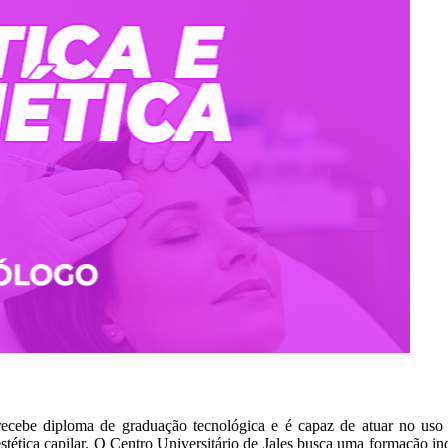
recebe diploma de graduação tecnológica e é capaz de atuar no uso d
 a estética capilar. O Centro Universitário de Jales busca uma formação 