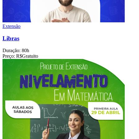
Extensão
Libras
Duração:
80h
Preço:
R$Gratuito