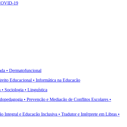
- COVID-19
ada • Dermatofuncional
reito Educacional • Informática na Educação
 Sociologia • Linguística
opedagogia • Prevenção e Mediação de Conflitos Escolares •
tegral e Educação Inclusiva • Tradutor e Intérprete em Libras •