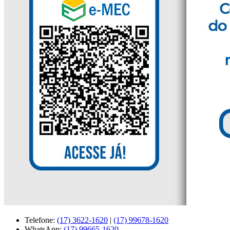
Telefone:
(17) 3622-1620
|
(17) 99678-1620
WhatsApp:
(17) 99665-1620