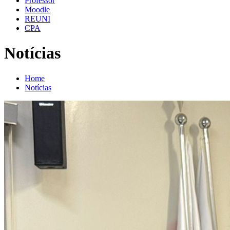
Professor
Moodle
REUNI
CPA
Notícias
Home
Notícias