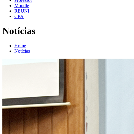
Professor
Moodle
REUNI
CPA
Notícias
Home
Notícias