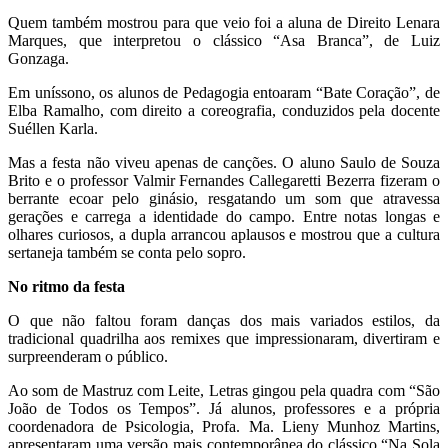
Quem também mostrou para que veio foi a aluna de Direito Lenara
Marques, que interpretou o clássico “Asa Branca”, de Luiz
Gonzaga.
Em uníssono, os alunos de Pedagogia entoaram “Bate Coração”, de
Elba Ramalho, com direito a coreografia, conduzidos pela docente
Suéllen Karla.
Mas a festa não viveu apenas de canções. O aluno Saulo de Souza
Brito e o professor Valmir Fernandes Callegaretti Bezerra fizeram o
berrante ecoar pelo ginásio, resgatando um som que atravessa
gerações e carrega a identidade do campo. Entre notas longas e
olhares curiosos, a dupla arrancou aplausos e mostrou que a cultura
sertaneja também se conta pelo sopro.
No ritmo da festa
O que não faltou foram danças dos mais variados estilos, da
tradicional quadrilha aos remixes que impressionaram, divertiram e
surpreenderam o público.
Ao som de Mastruz com Leite, Letras gingou pela quadra com “São
João de Todos os Tempos”. Já alunos, professores e a própria
coordenadora de Psicologia, Profa. Ma. Lieny Munhoz Martins,
apresentaram uma versão mais contemporânea do clássico “Na Sola