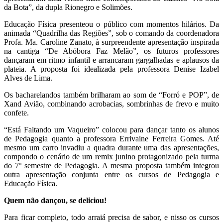
da Bota”, da dupla Rionegro e Solimões.
Educação Física presenteou o público com momentos hilários. Da
animada “Quadrilha das Regiões”, sob o comando da coordenadora
Profa. Ma. Caroline Zanato, à surpreendente apresentação inspirada
na cantiga “De Abóbora Faz Melão”, os futuros professores
dançaram em ritmo infantil e arrancaram gargalhadas e aplausos da
plateia. A proposta foi idealizada pela professora Denise Izabel
Alves de Lima.
Os bacharelandos também brilharam ao som de “Forró e POP”, de
Xand Avião, combinando acrobacias, sombrinhas de frevo e muito
confete.
“Está Faltando um Vaqueiro” colocou para dançar tanto os alunos
de Pedagogia quanto a professora Errivaine Ferreira Gomes. Até
mesmo um carro invadiu a quadra durante uma das apresentações,
compondo o cenário de um remix junino protagonizado pela turma
do 7º semestre de Pedagogia. A mesma proposta também integrou
outra apresentação conjunta entre os cursos de Pedagogia e
Educação Física.
Quem não dançou, se deliciou!
Para ficar completo, todo arraiá precisa de sabor, e nisso os cursos