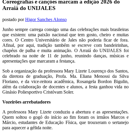
Coreografias e canções marcam a edição 2026 do
Arraiá do UNIJALES
postado por
Higor Sanches Alonso
Junho sempre carrega consigo uma das celebrações mais brasileiras
que existem: uma paixão nacional que tem gosto, cheiro e muitas
cores. O Centro Universitário de Jales não poderia ficar de fora.
Afinal, por aqui, tradição também se escreve com bandeirinhas,
chapéus de palha e muita animação. O Arraiá do UNIJALES foi
celebrado na noite de 11 de junho, reunindo danças, músicas e
apresentações que marcaram a festança.
Sob a organização da professora Mary Lizete Lourenço dos Santos,
da diretora de graduação, Profa. Ma. Eliana Menossi da Silva
Floriano, e da vice-reitora acadêmica, Rosangela Bordon Bigulin,
além da colaboração de docentes e alunos, a festa ganhou vida no
Ginásio Poliesportivo Cristóvam Soler.
Vozeirões arrebatadores
A professora Mary Lizete conduziu a abertura e as apresentações.
Quem soltou o gogó do início ao fim foram os irmãos Marcos e
Márcio, estudantes de Educação Física, que trouxeram o sertanejo
para aquecer a gélida noite.