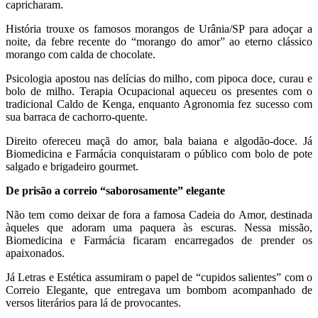
capricharam.
História trouxe os famosos morangos de Urânia/SP para adoçar a
noite, da febre recente do “morango do amor” ao eterno clássico
morango com calda de chocolate.
Psicologia apostou nas delícias do milho, com pipoca doce, curau e
bolo de milho. Terapia Ocupacional aqueceu os presentes com o
tradicional Caldo de Kenga, enquanto Agronomia fez sucesso com
sua barraca de cachorro-quente.
Direito ofereceu maçã do amor, bala baiana e algodão-doce. Já
Biomedicina e Farmácia conquistaram o público com bolo de pote
salgado e brigadeiro gourmet.
De prisão a correio “saborosamente” elegante
Não tem como deixar de fora a famosa Cadeia do Amor, destinada
àqueles que adoram uma paquera às escuras. Nessa missão,
Biomedicina e Farmácia ficaram encarregados de prender os
apaixonados.
Já Letras e Estética assumiram o papel de “cupidos salientes” com o
Correio Elegante, que entregava um bombom acompanhado de
versos literários para lá de provocantes.