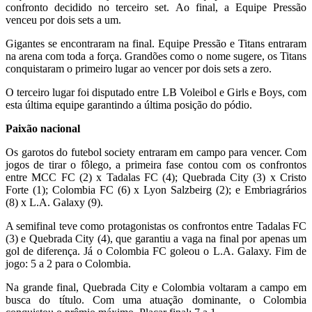
confronto decidido no terceiro set. Ao final, a Equipe Pressão
venceu por dois sets a um.
Gigantes se encontraram na final. Equipe Pressão e Titans entraram
na arena com toda a força. Grandões como o nome sugere, os Titans
conquistaram o primeiro lugar ao vencer por dois sets a zero.
O terceiro lugar foi disputado entre LB Voleibol e Girls e Boys, com
esta última equipe garantindo a última posição do pódio.
Paixão nacional
Os garotos do futebol society entraram em campo para vencer. Com
jogos de tirar o fôlego, a primeira fase contou com os confrontos
entre MCC FC (2) x Tadalas FC (4); Quebrada City (3) x Cristo
Forte (1); Colombia FC (6) x Lyon Salzbeirg (2); e Embriagrários
(8) x L.A. Galaxy (9).
A semifinal teve como protagonistas os confrontos entre Tadalas FC
(3) e Quebrada City (4), que garantiu a vaga na final por apenas um
gol de diferença. Já o Colombia FC goleou o L.A. Galaxy. Fim de
jogo: 5 a 2 para o Colombia.
Na grande final, Quebrada City e Colombia voltaram a campo em
busca do título. Com uma atuação dominante, o Colombia