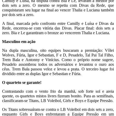
Camilly e Luísa, na disputa contra Bia e Le, levaram a melhor por
dois sets a zero. O mesmo se repetiu com Divas da Rede, que
conquistaram seu lugar na final ao vencer Thalia e Luciana também
por dois sets a zero.
A final, marcada pelo confronto entre Camilly e Luísa e Divas da
Rede, encerrou-se com vitória das Divas. Placar final: dois sets a
zero. Bia e Le garantiram o bronze ao vencerem Thalia e Luciana.
Masculino em ação
Na dupla masculina, oito equipes buscaram a premiação: Vôlei
Wolves, Fúria, Igor e Sebastian, F e D, Pesadelo, Tal Pai Tal Filho,
Trem Bala e Antonny e Vinícius. Como o próprio nome sugere,
Pesadelo assombrou todos os adversários e levantou o ouro aos
céus. Trem Bala passou veloz e levou a prata. O terceiro lugar foi
dividido entre as duplas Igor e Sebastian e Fúria.
O quarteto se garante!
Contrastando com o vento frio da manhã, sob forte sol e areia
quente, os quartetos mistos livres fizeram bonito. Para as semifinais,
classificaram-se Titans, LB Voleibol, Girls e Boys e Equipe Pressão.
Os Titans sobressaíram-se contra o LB Voleibol em dois sets a zero,
enquanto Girls e Boys enfrentaram a Equipe Pressão em um