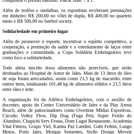
conquistou o prêmio máximo. Placar final: 7 a 1.
Além de troféus e medalhas, os esportistas receberam premiações
em dinheiro: R$ 200,00 no vôlei de dupla, R$ 400,00 no quarteto
misto e R$ 500,00 no futebol society.
Solidariedade em primeiro lugar
Além de promover o esporte, incentivar o espírito competitivo, a
cooperação, a promoção da saúde e o estreitamento de laços entre
graduações e comunidade, a Copa Solidária Embriagrários teve
como foco a solidariedade.
Todo atleta inscrito doou alimentos não perecíveis, que serão
destinados ao Hospital de Amor de Jales. Mais de 13 litros de óleo
de soja foram arrecadados, assim como 23,5 kg de macarrão, entre
outros itens, totalizando 101,48 kg de alimentos sólidos e 23,5 litros
entre óleo e leite.
A organização foi da Atlética Embriagrários, com o auxílio de
docentes, apoio do Centro Universitário de Jales e da Play Arena
Beach, além de patrocinadores como Overtime Mídias Esportivas,
Circuito Volley Flow, Dip Dog (Fuga Pet), Super Feirão do
Alumínio, Chapichi Serv Festas, Dom Lugui Restaurante, Academia
Vital Fitness, Grupo Viel, Karina Paz Landim, Gabi Feltrin, Lango
Motos, Porto Jales, Morgan Sementes, Styllo Design Moveis