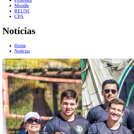
Professor
Moodle
REUNI
CPA
Notícias
Home
Notícias