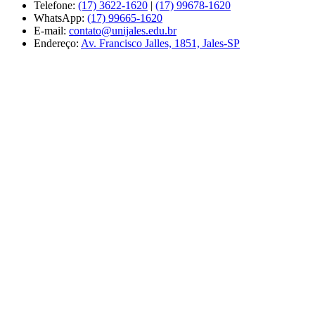
Telefone:
(17) 3622-1620
|
(17) 99678-1620
WhatsApp:
(17) 99665-1620
E-mail:
contato@unijales.edu.br
Endereço:
Av. Francisco Jalles, 1851, Jales-SP