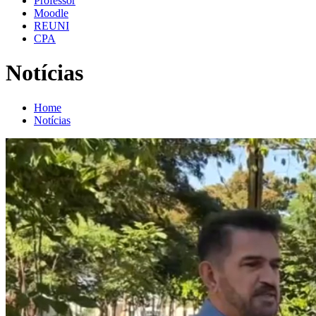
Professor
Moodle
REUNI
CPA
Notícias
Home
Notícias