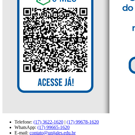
Telefone:
(17) 3622-1620
|
(17) 99678-1620
WhatsApp:
(17) 99665-1620
E-mail:
contato@unijales.edu.br