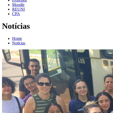
Professor
Moodle
REUNI
CPA
Notícias
Home
Notícias