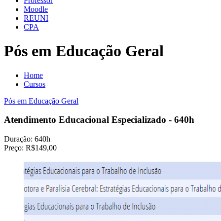
Professor
Moodle
REUNI
CPA
Pós em Educação Geral
Home
Cursos
Pós em Educação Geral
Atendimento Educacional Especializado - 640h
Duração:
640h
Preço:
R$149,00