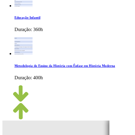
Educação Infantil
Duração:
360h
Metodologia do Ensino da História com Ênfase em História Moderna
Duração:
400h